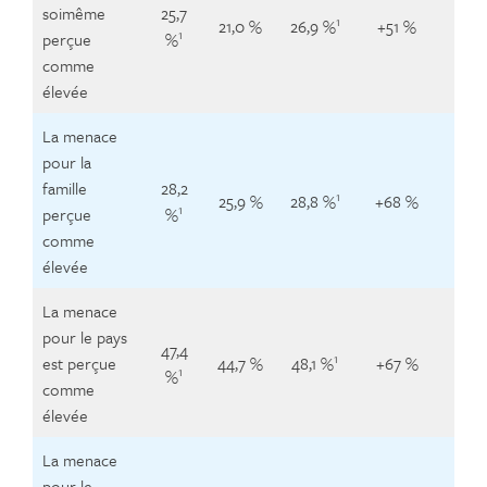
soimême
25,7
1
21,0 %
26,9 %
+51 %
+6
1
perçue
%
comme
élevée
La menace
pour la
famille
28,2
1
25,9 %
28,8 %
+68 %
+8
1
perçue
%
comme
élevée
La menace
pour le pays
47,4
1
est perçue
44,7 %
48,1 %
+67 %
+3
1
%
comme
élevée
La menace
pour le