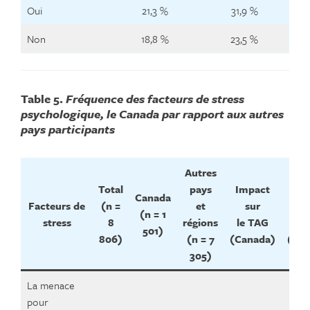
Oui
21,3 %
31,9 %
Non
18,8 %
23,5 %
Table 5.
Fréquence des facteurs de stress
psychologique, le Canada par rapport aux autres
pays participants
Autres
Total
pays
Impact
Imp
Canada
Facteurs de
(n =
et
sur
s
(n = 1
stress
8
régions
le TAG
les
501)
806)
(n = 7
(Canada)
(Can
305)
La menace
pour