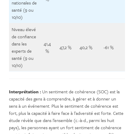
nationales de
santé (9 ou
10/10)
Niveau élevé
de confiance
dans les
41,4
47,2 %
40,2 %
-61 %
-4
experts de
%
santé (9 ou
10/10)
Interprétation :
Un sentiment de cohérence (SOC) est la
capacité des gens à comprendre, à gérer et à donner un
sens à un événement. Plus le sentiment de cohérence est
fort, plus la capacité à faire face à l’adversité est forte. Cette
étude révèle que dans l’ensemble (c.-à-d., parmi les huit
pays), les personnes ayant un fort sentiment de cohérence