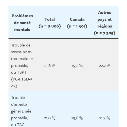
Autres
Problèmes
Total
Canada
pays et
de santé
(n = 8 806)
(n = 1 501)
régions
mentale
(n = 7 305)
Trouble de
stress post-
traumatique
probable,
21,6 %
19,2 %
22,2 %
ou TSPT
(PC-PTSD-5
1
≥3)
Trouble
d’anxiété
généralisée
probable,
21,0 %
19,6 %
21,3 %
ou TAG