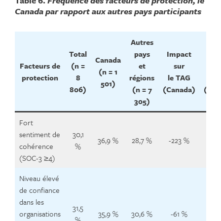
Table 6.
Fréquence des facteurs de protection, le
Canada par rapport aux autres pays participants
Autres
Total
pays
Impact
Imp
Canada
Facteurs de
(n =
et
sur
s
(n = 1
protection
8
régions
le TAG
les
501)
806)
(n = 7
(Canada)
(Can
305)
Fort
sentiment de
30,1
36,9 %
28,7 %
-223 %
-22
cohérence
%
(SOC-3 ≥4)
Niveau élevé
de confiance
dans les
31,5
organisations
35,9 %
30,6 %
-61 %
-5
%