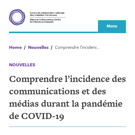
Skip
to
content
Menu
Home
/
Nouvelles
/
Comprendre l’incidence des communications et des médias durant la pandémie de COVID‑19
NOUVELLES
Comprendre l’incidence des
communications et des
médias durant la pandémie
de COVID‑19