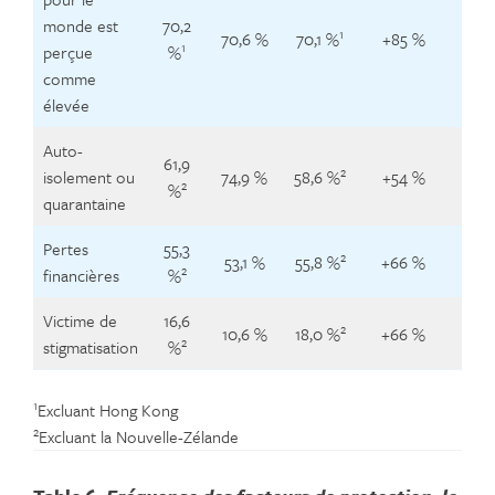
monde est
70,2
1
70,6 %
70,1 %
+85 %
+2
1
perçue
%
comme
élevée
Auto-
61,9
2
isolement ou
74,9 %
58,6 %
+54 %
+5
2
%
quarantaine
Pertes
55,3
2
53,1 %
55,8 %
+66 %
+4
2
financières
%
Victime de
16,6
2
10,6 %
18,0 %
+66 %
+11
2
stigmatisation
%
1
Excluant Hong Kong
2
Excluant la Nouvelle-Zélande