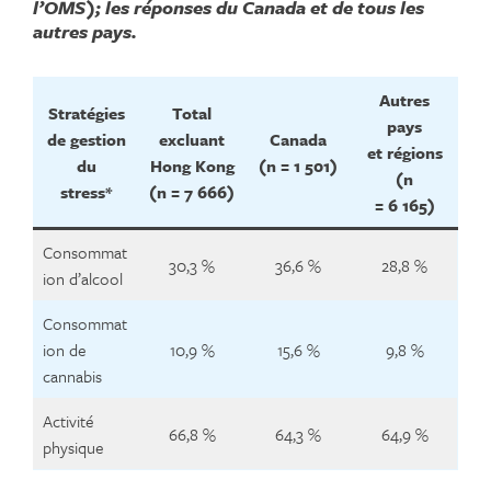
l’OMS); les réponses du Canada et de tous les
autres pays.
Autres
Stratégies
Total
pays
de gestion
excluant
Canada
et régions
du
Hong Kong
(n = 1 501)
(n
stress*
(n = 7 666)
= 6 165)
Consommat
30,3 %
36,6 %
28,8 %
ion d’alcool
Consommat
ion de
10,9 %
15,6 %
9,8 %
cannabis
Activité
66,8 %
64,3 %
64,9 %
physique