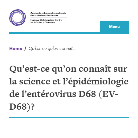
Skip
to
content
Menu
Home
/
Qu’est-ce qu’on connaît sur la science et l’épidémiologie de l’entérovirus D68 (EV-D68)?
Qu’est-ce qu’on connaît sur
la science et l’épidémiologie
de l’entérovirus D68 (EV-
D68)?