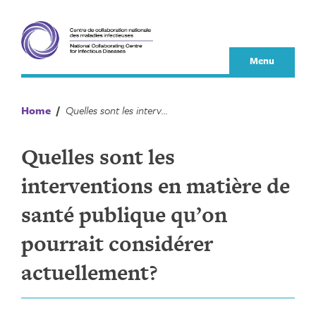
Skip
to
content
Menu
Home
/
Quelles sont les interventions en matière de santé publique qu’on pourrait considérer actuellement?
Quelles sont les
interventions en matière de
santé publique qu’on
pourrait considérer
actuellement?