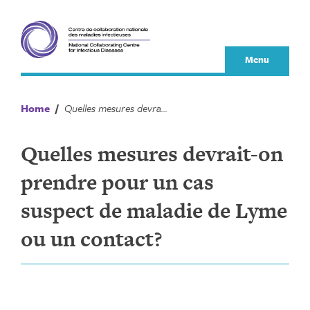
Skip
to
content
Menu
Home
/
Quelles mesures devrait-on prendre pour un cas suspect de maladie de Lyme ou un contact?
Quelles mesures devrait-on
prendre pour un cas
suspect de maladie de Lyme
ou un contact?