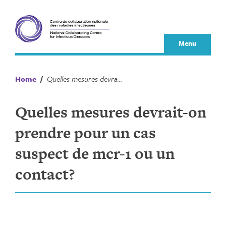
Skip
to
content
Menu
Home
/
Quelles mesures devrait-on prendre pour un cas suspect de mcr-1 ou un contact?
Quelles mesures devrait-on
prendre pour un cas
suspect de mcr-1 ou un
contact?