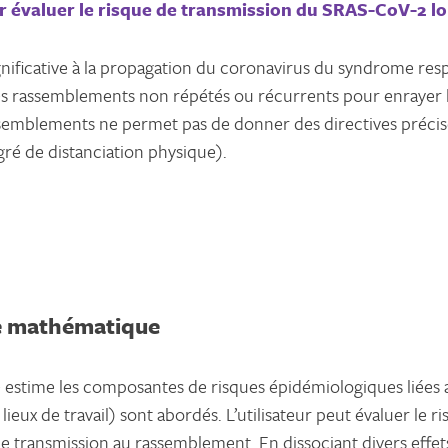
 évaluer le risque de transmission du SRAS-CoV-2 l
ficative à la propagation du coronavirus du syndrome respi
 les rassemblements non répétés ou récurrents pour enrayer
emblements ne permet pas de donner des directives précises p
ré de distanciation physique).
le mathématique
ne estime les composantes de risques épidémiologiques liée
eux de travail) sont abordés. L’utilisateur peut évaluer le r
de transmission au rassemblement. En dissociant divers eff