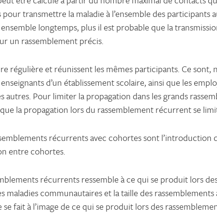
eut être calculé à partir du nombre maximal de contacts qu
pour transmettre la maladie à l’ensemble des participants a
ensemble longtemps, plus il est probable que la transmission
our un rassemblement précis.
 régulière et réunissent les mêmes participants. Ce sont, n
nseignants d’un établissement scolaire, ainsi que les employé
s autres. Pour limiter la propagation dans les grands rassem
que la propagation lors du rassemblement récurrent se limite
assemblements récurrents avec cohortes sont l’introduction 
ion entre cohortes.
emblements récurrents ressemble à ce qui se produit lors de
es maladies communautaires et la taille des rassemblements 
e se fait à l’image de ce qui se produit lors des rassemblem