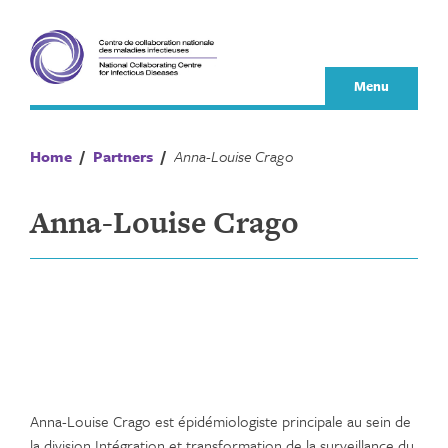
Skip
to
content
Menu
Home
/
Partners
/
Anna-Louise Crago
Anna-Louise Crago
Anna-Louise Crago est épidémiologiste principale au sein de
la division Intégration et transformation de la surveillance du