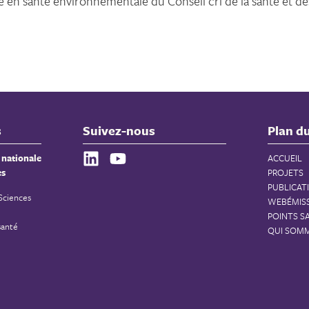
 en santé environnementale du Conseil cri de la santé et de
s
Suivez-nous
Plan du
 nationale
ACCUEIL
es
PROJETS
PUBLICAT
 Sciences
WEBÉMIS
POINTS S
santé
QUI SOM