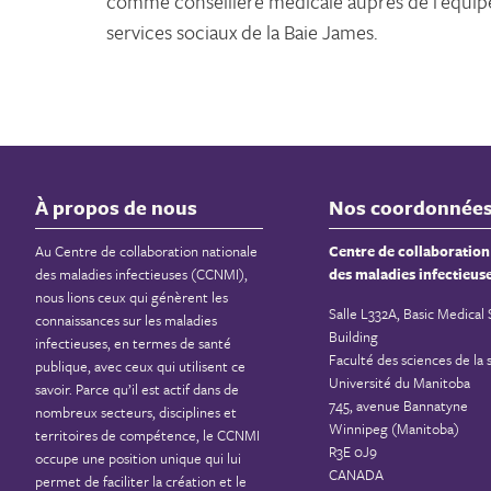
comme conseillère médicale auprès de l’équipe
services sociaux de la Baie James.
À propos de nous
Nos coordonnée
Au Centre de collaboration nationale
Centre de collaboration
des maladies infectieuses (CCNMI),
des maladies infectieus
nous lions ceux qui génèrent les
Salle L332A, Basic Medical
connaissances sur les maladies
Building
infectieuses, en termes de santé
Faculté des sciences de la 
publique, avec ceux qui utilisent ce
Université du Manitoba
savoir. Parce qu’il est actif dans de
745, avenue Bannatyne
nombreux secteurs, disciplines et
Winnipeg (Manitoba)
territoires de compétence, le CCNMI
R3E 0J9
occupe une position unique qui lui
CANADA
permet de faciliter la création et le