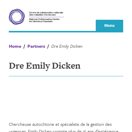
Skip
to
content
Menu
Home
/
Partners
/
Dre Emily Dicken
Dre Emily Dicken
Chercheuse autochtone et spécialiste de la gestion des
urgences, Emily Dicken compte plus de 15 ans d’expérience