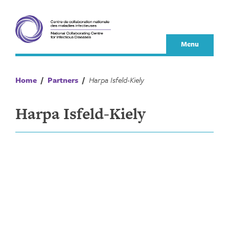
Skip
to
content
Menu
Home
/
Partners
/
Harpa Isfeld-Kiely
Harpa Isfeld-Kiely