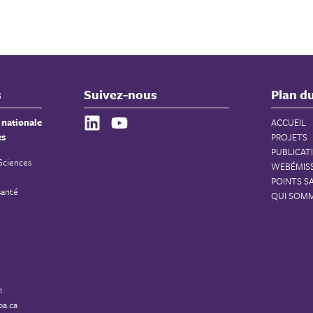
s
Suivez-nous
Plan du
 nationale
ACCUEIL
es
PROJETS
PUBLICAT
 Sciences
WEBÉMIS
POINTS S
santé
QUI SOM
1
a.ca