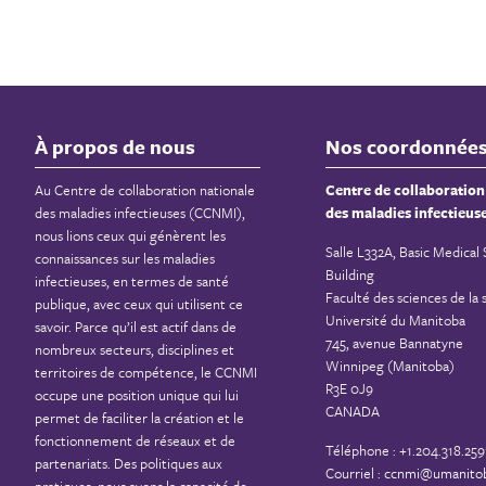
À propos de nous
Nos coordonnée
Au Centre de collaboration nationale
Centre de collaboration
des maladies infectieuses (CCNMI),
des maladies infectieus
nous lions ceux qui génèrent les
Salle L332A, Basic Medical
connaissances sur les maladies
Building
infectieuses, en termes de santé
Faculté des sciences de la 
publique, avec ceux qui utilisent ce
Université du Manitoba
savoir. Parce qu’il est actif dans de
745, avenue Bannatyne
nombreux secteurs, disciplines et
Winnipeg (Manitoba)
territoires de compétence, le CCNMI
R3E 0J9
occupe une position unique qui lui
CANADA
permet de faciliter la création et le
fonctionnement de réseaux et de
Téléphone : +1.204.318.259
partenariats. Des politiques aux
Courriel :
ccnmi@umanitob
pratiques, nous avons la capacité de