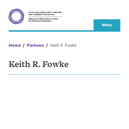
Skip
to
content
Menu
Home
/
Partners
/
Keith R. Fowke
Keith R. Fowke