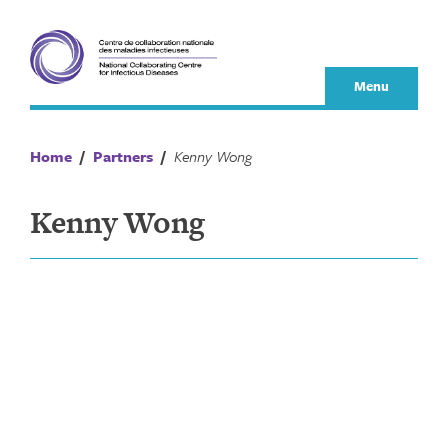
Skip
to
content
Menu
Home
/
Partners
/
Kenny Wong
Kenny Wong