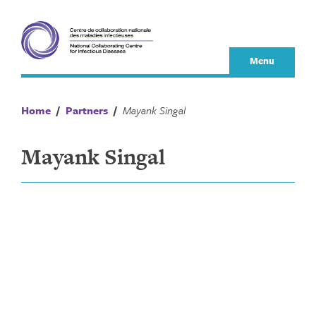
Skip
to
content
Menu
Home
/
Partners
/
Mayank Singal
Mayank Singal