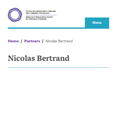
Skip
to
content
Menu
Home
/
Partners
/
Nicolas Bertrand
Nicolas Bertrand