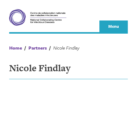
Skip
to
content
Menu
Home
/
Partners
/
Nicole Findlay
Nicole Findlay