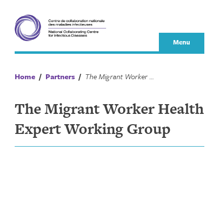
Skip
to
content
Menu
Home
/
Partners
/
The Migrant Worker Health Expert Working Group
The Migrant Worker Health
Expert Working Group