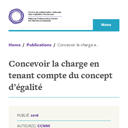
Skip
to
content
Menu
Home
/
Publications
/
Concevoir la charge en tenant compte du concept d’égalité
Concevoir la charge en
tenant compte du concept
d’égalité
PUBLIÉ:
2016
AUTEUR(S):
CCNMI