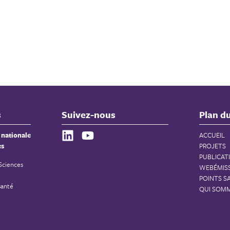
s
Suivez-nous
Plan du
 nationale
ACCUEIL
es
PROJETS
PUBLICAT
 Sciences
WEBÉMIS
POINTS S
santé
QUI SOM