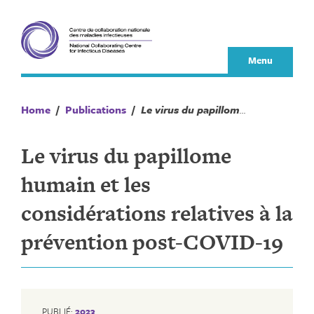
Skip
to
content
Menu
Home
/
Publications
/
Le virus du papillome humain et les considérations relatives à la prévention post-COVID-19
Le virus du papillome
humain et les
considérations relatives à la
prévention post-COVID-19
PUBLIÉ:
2023