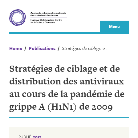
Skip
to
content
Menu
Home
/
Publications
/
Stratégies de ciblage et de distribution des antiviraux au cours de la pandémie de grippe A (H1N1) de 2009
Stratégies de ciblage et de
distribution des antiviraux
au cours de la pandémie de
grippe A (H1N1) de 2009
PUBLIÉ:
2012