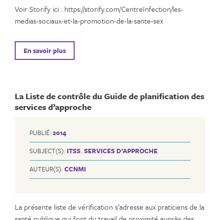
Voir Storify ici : https://storify.com/CentreInfection/les-
medias-sociaux-et-la-promotion-de-la-sante-sex
En savoir plus
La Liste de contrôle du Guide de planification des
services d’approche
PUBLIÉ:
2014
SUBJECT(S):
ITSS
,
SERVICES D’APPROCHE
AUTEUR(S):
CCNMI
La présente liste de vérification s’adresse aux praticiens de la
santé publique qui font du travail de proximité auprès des