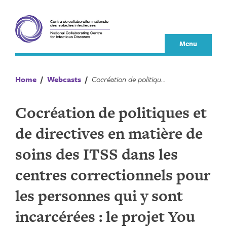
Skip
to
content
Menu
Home
/
Webcasts
/
Cocréation de politiques et de directives en matière de soins des ITSS dans les centres correctionnels pour les personnes qui y sont incarcérées : le projet You Matter
Cocréation de politiques et
de directives en matière de
soins des ITSS dans les
centres correctionnels pour
les personnes qui y sont
incarcérées : le projet You