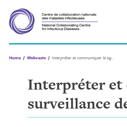
Skip
to
content
Home
/
Webcasts
/
Interpréter et communiquer le signal de la surveillance des eaux usées
Interpréter et
surveillance d