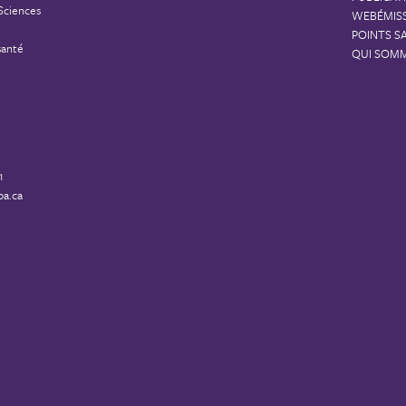
 Sciences
WEBÉMIS
POINTS S
santé
QUI SOM
1
a.ca