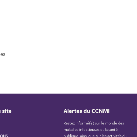
des
 site
Alertes du CCNMI
Restez informé(e) sur le monde des
maladies infectieuses et la santé
IONS
publique, ainsi que sur les activités du