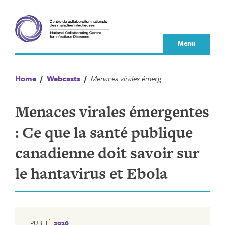
Skip
to
content
Menu
Home
/
Webcasts
/
Menaces virales émergentes : Ce que la santé publique canadienne doit savoir sur le hantavirus et Ebola
Menaces virales émergentes
: Ce que la santé publique
canadienne doit savoir sur
le hantavirus et Ebola
PUBLIÉ:
2026