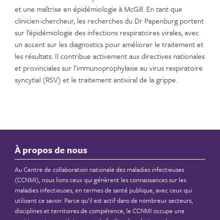
et une maîtrise en épidémiologie à McGill. En tant que
clinicien-chercheur, les recherches du Dr Papenburg portent
sur l’épidémiologie des infections respiratoires virales, avec
un accent sur les diagnostics pour améliorer le traitement et
les résultats. Il contribue activement aux directives nationales
et provinciales sur l’immunoprophylaxie au virus respiratoire
syncytial (RSV) et le traitement antiviral de la grippe.
À propos de nous
Au Centre de collaboration nationale des maladies infectieuses
(CCNMI), nous lions ceux qui génèrent les connaissances sur les
maladies infectieuses, en termes de santé publique, avec ceux qui
utilisent ce savoir. Parce qu’il est actif dans de nombreux secteurs,
disciplines et territoires de compétence, le CCNMI occupe une