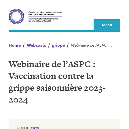
Skip
to
content
Menu
Home
/
Webcasts
/
grippe
/
Webinaire de l’ASPC : Vaccination contre la grippe saisonnière 2023-2024
Webinaire de l’ASPC :
Vaccination contre la
grippe saisonnière 2023-
2024
PUBLIÉ:
2023