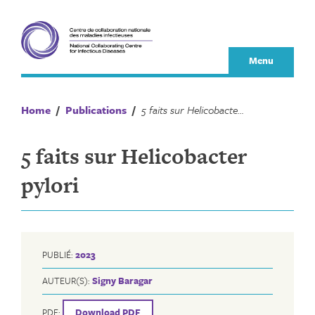
Skip
to
content
Menu
Home
/
Publications
/
5 faits sur Helicobacter pylori
5 faits sur Helicobacter
pylori
PUBLIÉ:
2023
AUTEUR(S):
Signy Baragar
PDF:
Download PDF