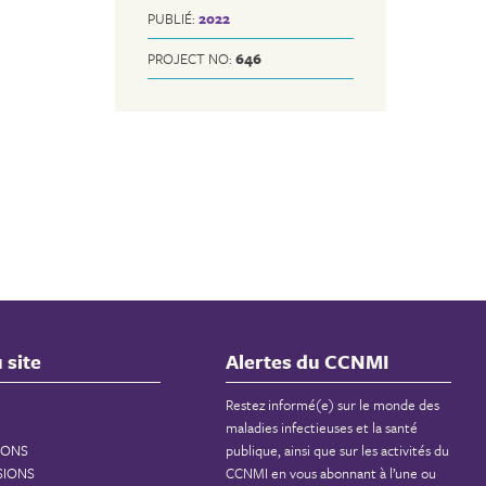
PUBLIÉ:
2022
PROJECT NO:
646
 site
Alertes du CCNMI
Restez informé(e) sur le monde des
maladies infectieuses et la santé
IONS
publique, ainsi que sur les activités du
SIONS
CCNMI en vous abonnant à l’une ou