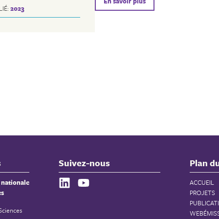
En savoir plus
LIÉ:
2023
s
Suivez-nous
Plan du
 nationale
ACCUEIL
es
PROJETS
PUBLICAT
 Sciences
WEBÉMIS