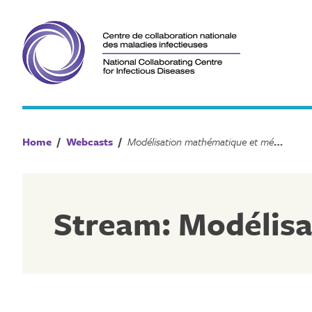
Skip
to
content
Home
/
Webcasts
/
Modélisation mathématique et mégadonnées
Stream: Modélis