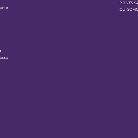
POINTS S
santé
QUI SOM
1
a.ca