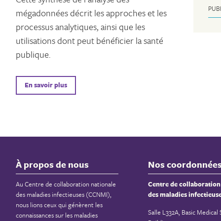
PUB
mégadonnées décrit les approches et les
processus analytiques, ainsi que les
utilisations dont peut bénéficier la santé
publique.
En savoir plus
À propos de nous
Nos coordonnée
Au Centre de collaboration nationale
Centre de collaboration
des maladies infectieuses (CCNMI),
des maladies infectieus
nous lions ceux qui génèrent les
Salle L332A, Basic Medical
connaissances sur les maladies