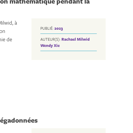
ion mathématique pendant la
ilwid, à
PUBLIÉ:
2023
ion
ie de
AUTEUR(S):
Rachael Milwid
Wendy Xie
Mégadonnées