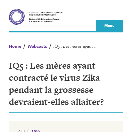
Skip
to
content
Menu
Home
/
Webcasts
/
IQ5 : Les mères ayant contracté le virus Zika pendant la grossesse devraient-elles allaiter?
IQ5 : Les mères ayant
contracté le virus Zika
pendant la grossesse
devraient-elles allaiter?
PUBLIÉ:
2016