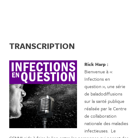
TRANSCRIPTION
Rick Harp :
Bienvenue à «
Infections en
question »
,
une série
de baladodiffusions
sur la santé publique
réalisée par le Centre
de collaboration
nationale des maladies
infectieuses. Le
CCNMI aide à faire le lien entre les personnes qui posent des