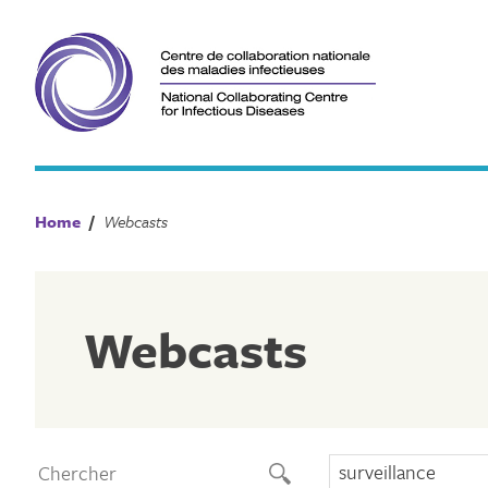
Skip
to
content
Home
/
Webcasts
Webcasts
surveillance