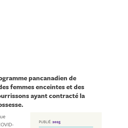
rogramme pancanadien de
 des femmes enceintes et des
ourrissons ayant contracté la
ossesse.
vue
PUBLIÉ:
2025
COVID-