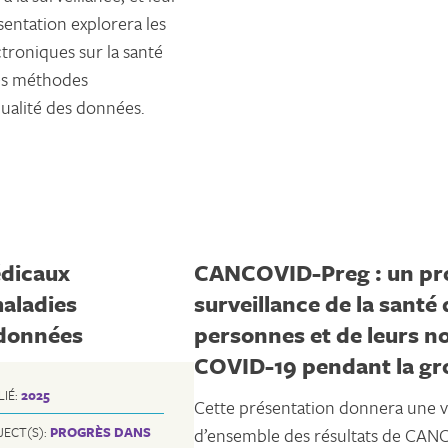
sentation explorera les
troniques sur la santé
des méthodes
qualité des données.
édicaux
CANCOVID-Preg : un p
maladies
surveillance de la santé
s données
personnes et de leurs n
COVID-19 pendant la gr
LIÉ:
2025
Cette présentation donnera une 
JECT(S):
PROGRÈS DANS
d’ensemble des résultats de CAN