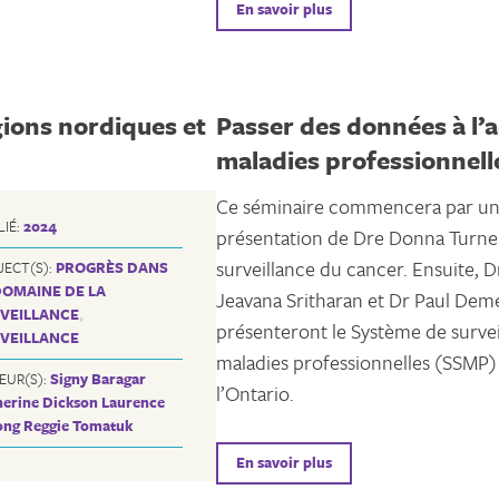
En savoir plus
gions nordiques et
Passer des données à l’a
maladies professionnell
Ce séminaire commencera par u
LIÉ:
2024
présentation de Dre Donna Turner
surveillance du cancer. Ensuite, D
JECT(S):
PROGRÈS DANS
DOMAINE DE LA
Jeavana Sritharan et Dr Paul Dem
VEILLANCE
,
présenteront le Système de survei
VEILLANCE
maladies professionnelles (SSMP)
EUR(S):
Signy Baragar
l’Ontario.
herine Dickson
Laurence
ong
Reggie Tomatuk
En savoir plus