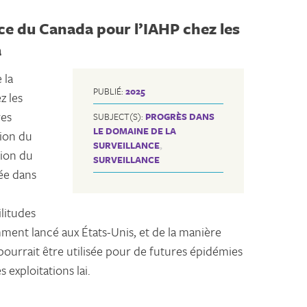
nce du Canada pour l’IAHP chez les
à
 la
PUBLIÉ:
2025
z les
res
SUBJECT(S):
PROGRÈS DANS
LE DOMAINE DE LA
tion du
SURVEILLANCE
,
tion du
SURVEILLANCE
sée dans
litudes
mment lancé aux États-Unis, et de la manière
pourrait être utilisée pour de futures épidémies
 exploitations lai.