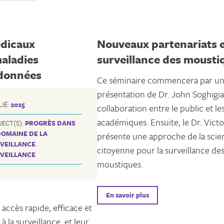
édicaux
Nouveaux partenariats e
maladies
surveillance des mousti
s données
Ce séminaire commencera par u
présentation de Dr. John Soghigia
LIÉ:
2025
collaboration entre le public et le
académiques. Ensuite, le Dr. Victo
JECT(S):
PROGRÈS DANS
DOMAINE DE LA
présente une approche de la scie
VEILLANCE
,
citoyenne pour la surveillance de
VEILLANCE
moustiques.
En savoir plus
 accès rapide, efficace et
 la surveillance, et leur