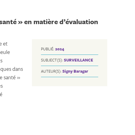
santé » en matière d’évaluation
e et
PUBLIÉ:
2024
seule
es
SUBJECT(S):
SURVEILLANCE
tiques dans
AUTEUR(S):
Signy Baragar
e santé »
es
té