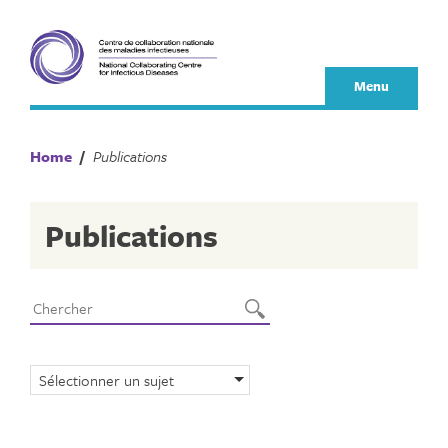
Skip
to
content
Menu
Home
/
Publications
Publications
Sélectionner un sujet